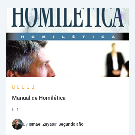
Manual de Homilética
1
By
Ismael Zayas
In
Segundo año